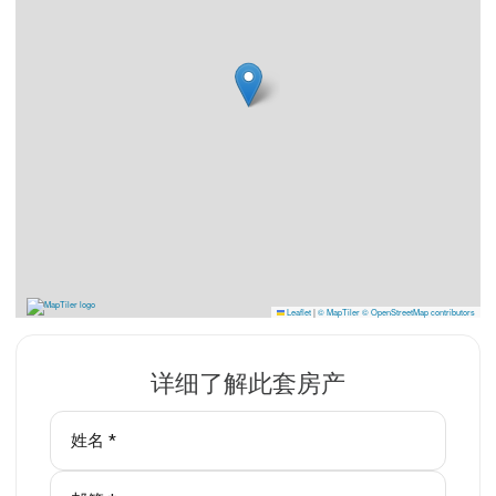
Leaflet
|
© MapTiler
© OpenStreetMap contributors
详细了解此套房产