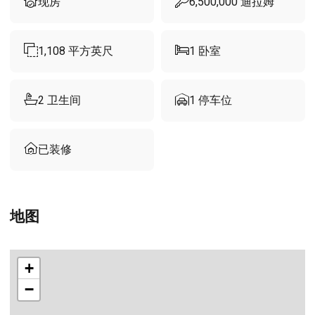
现房
6,500,000
迪拉姆
1,108
平方英尺
1
卧室
2
卫生间
1
停车位
已装修
地图
+
−