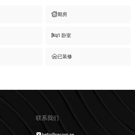
期房
1
卧室
已装修
联系我们
hello@recom.ae