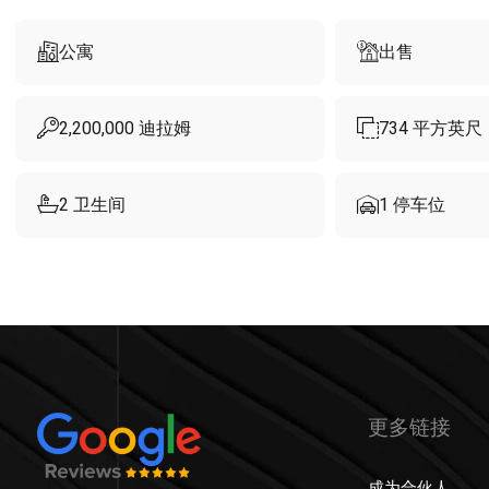
公寓
出售
2,200,000
迪拉姆
734
平方英尺
2
卫生间
1
停车位
更多链接
成为合伙人