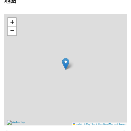
地图
+
−
Leaflet
|
© MapTiler
© OpenStreetMap contributors