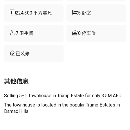
224,300
平方英尺
5
卧室
7
卫生间
0
停车位
已装修
其他信息
Selling 5+1 Townhouse in Trump Estate for only 3.5M AED.
The townhouse is located in the popular Trump Estates in
Damac Hills.