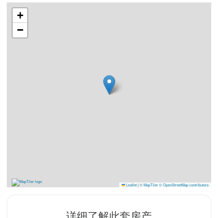
+
−
Leaflet
|
© MapTiler
© OpenStreetMap contributors
详细了解此套房产