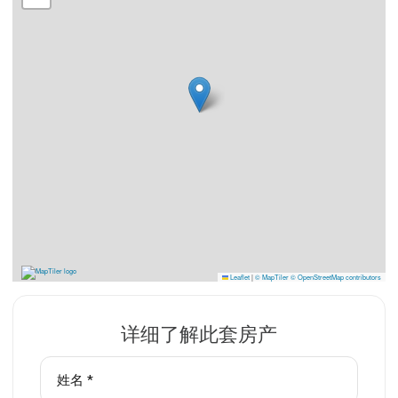
Leaflet
|
© MapTiler
© OpenStreetMap contributors
详细了解此套房产