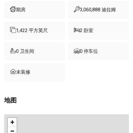
期房
3,060,888
迪拉姆
1,422
平方英尺
2
卧室
0
卫生间
0
停车位
未装修
地图
+
−