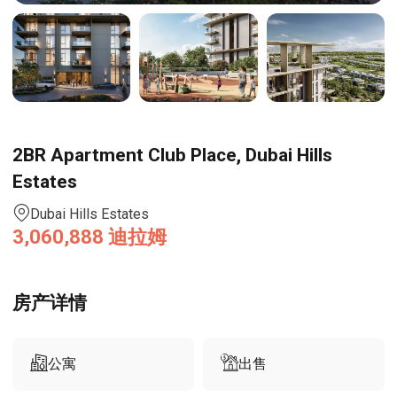
2BR Apartment Club Place, Dubai Hills
Estates
Dubai Hills Estates
3,060,888
迪拉姆
房产详情
公寓
出售