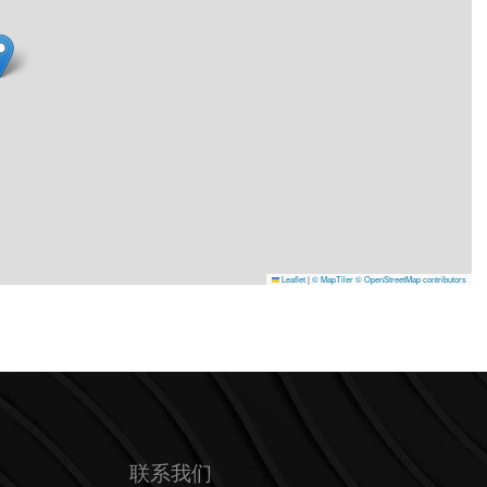
Leaflet
|
© MapTiler
© OpenStreetMap contributors
联系我们