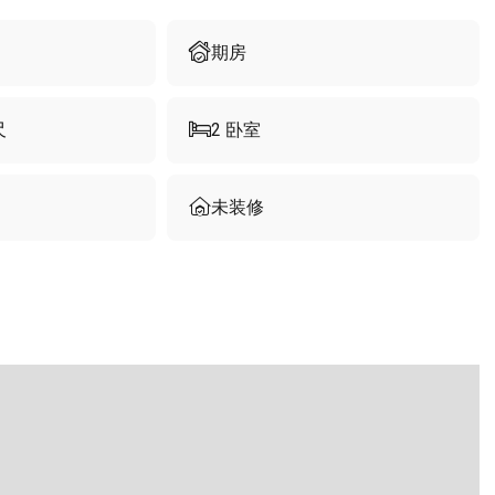
期房
尺
2
卧室
未装修