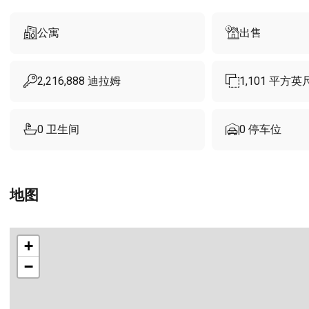
公寓
出售
2,216,888
迪拉姆
1,101
平方英
0
卫生间
0
停车位
地图
+
−