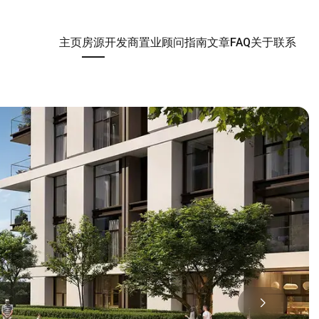
主页
房源
开发商
置业顾问
指南
文章
FAQ
关于
联系