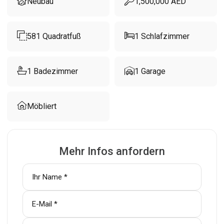
Neubau
1,500,000
AED
581
Quadratfuß
1
Schlafzimmer
1
Badezimmer
1
Garage
Möbliert
Mehr Infos anfordern