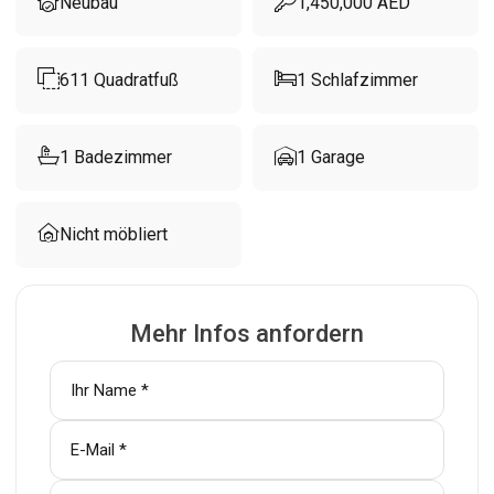
Neubau
1,450,000
AED
611
Quadratfuß
1
Schlafzimmer
1
Badezimmer
1
Garage
Nicht möbliert
Mehr Infos anfordern