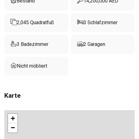
Bestand
14,200,000
AED
2,045
Quadratfuß
3
Schlafzimmer
3
Badezimmer
2
Garagen
Nicht möbliert
Karte
+
−