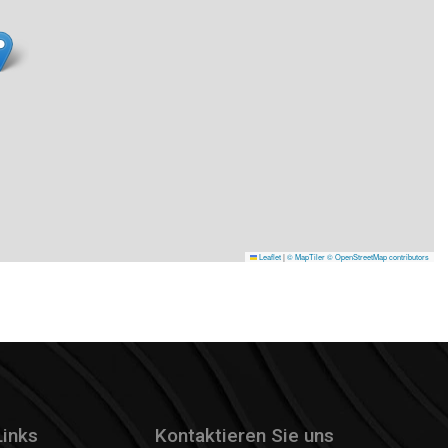
Leaflet
|
© MapTiler
© OpenStreetMap contributors
Links
Kontaktieren Sie uns