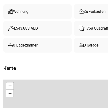
Wohnung
Zu verkaufen
4,543,888
AED
1,758
Quadrat
0
Badezimmer
0
Garage
Karte
+
−