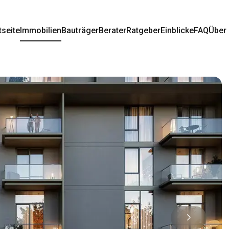
tseite
Immobilien
Bauträger
Berater
Ratgeber
Einblicke
FAQ
Über